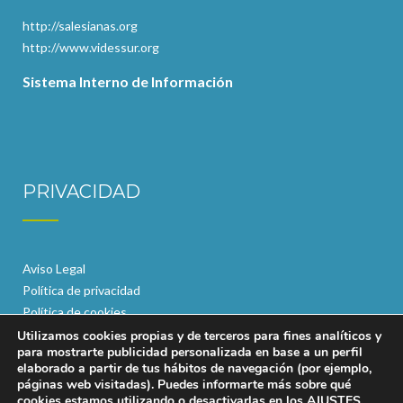
http://salesianas.org
http://www.videssur.org
Sistema Interno de Información
PRIVACIDAD
Aviso Legal
Política de privacidad
Política de cookies
Utilizamos cookies propias y de terceros para fines analíticos y
para mostrarte publicidad personalizada en base a un perfil
elaborado a partir de tus hábitos de navegación (por ejemplo,
páginas web visitadas). Puedes informarte más sobre qué
cookies estamos utilizando o desactivarlas en los
AJUSTES
.