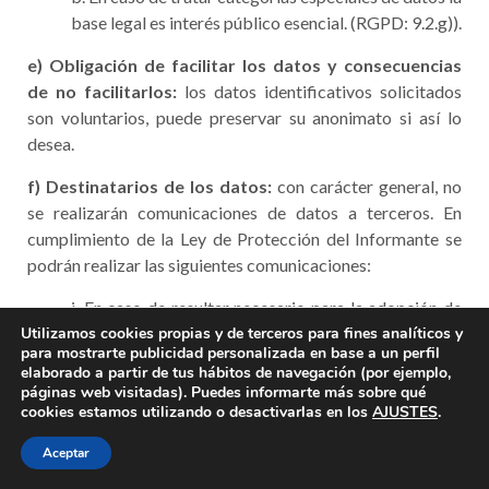
base legal es interés público esencial. (RGPD: 9.2.g)).
e)
Obligación de facilitar los datos y consecuencias
de no facilitarlos:
los datos identificativos solicitados
son voluntarios, puede preservar su anonimato si así lo
desea.
f)
Destinatarios de los datos:
con carácter general, no
se realizarán comunicaciones de datos a terceros. En
cumplimiento de la Ley de Protección del Informante se
podrán realizar las siguientes comunicaciones:
i. En caso de resultar necesario para la adopción de
Utilizamos cookies propias y de terceros para fines analíticos y
medidas correctoras, legales, administrativas o
para mostrarte publicidad personalizada en base a un perfil
judiciales, se podrán comunicar datos a: la Autoridad
elaborado a partir de tus hábitos de navegación (por ejemplo,
judicial, Ministerio Fiscal o Autoridad administrativa
páginas web visitadas). Puedes informarte más sobre qué
cookies estamos utilizando o desactivarlas en los
competente en el marco de una investigación penal,
AJUSTES
.
disciplinaria o sancionadora.
Aceptar
ii. La entidad cuenta con la colaboración de