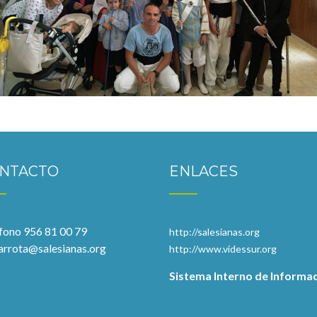
NTACTO
ENLACES
fono 956 81 00 79
http://salesianas.org
larrota@salesianas.org
http://www.videssur.org
Sistema Interno de Informa